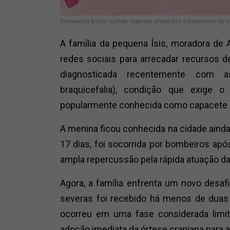
Campanha busca custear capacete ortopedico e tratamento da 
A família da pequena Ísis, moradora de 
redes sociais para arrecadar recursos 
diagnosticada recentemente com ass
braquicefalia), condição que exige 
popularmente conhecida como capacete 
A menina ficou conhecida na cidade ainda
17 dias, foi socorrida por bombeiros ap
ampla repercussão pela rápida atuação da
Agora, a família enfrenta um novo desafio
severas foi recebido há menos de duas
ocorreu em uma fase considerada limit
adoção imediata da órtese craniana para 