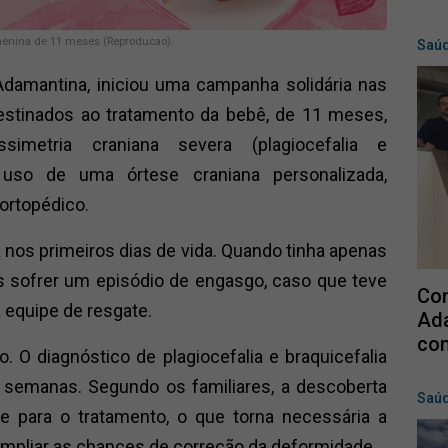
menina de 11 meses (Reproducao).
Saú
Adamantina, iniciou uma campanha solidária nas
destinados ao tratamento da bebê, de 11 meses,
imetria craniana severa (plagiocefalia e
o uso de uma órtese craniana personalizada,
ortopédico.
 nos primeiros dias de vida. Quando tinha apenas
ós sofrer um episódio de engasgo, caso que teve
Con
 equipe de resgate.
Ad
con
. O diagnóstico de plagiocefalia e braquicefalia
 semanas. Segundo os familiares, a descoberta
Saú
e para o tratamento, o que torna necessária a
ampliar as chances de correção da deformidade.