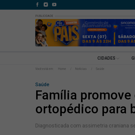
PUBLICIDADE
CIDADES
G
Você está em:
Home
Notícias
Saúde
Saúde
Família promove
ortopédico para
Diagnosticada com assimetria craniana se