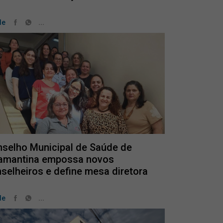
...
de
selho Municipal de Saúde de
amantina empossa novos
selheiros e define mesa diretora
...
de