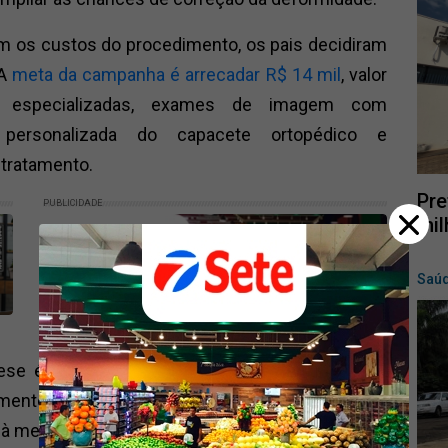
m os custos do procedimento, os pais decidiram
 A
meta da campanha é arrecadar R$ 14 mil
, valor
s especializadas, exames de imagem com
 personalizada do capacete ortopédico e
tratamento.
Pre
PUBLICIDADE
mil
Saú
tese é produzida sob medida para a criança. O
imento natural do crânio e passa por ajustes
s à medida que a cabeça do bebê se desenvolve.