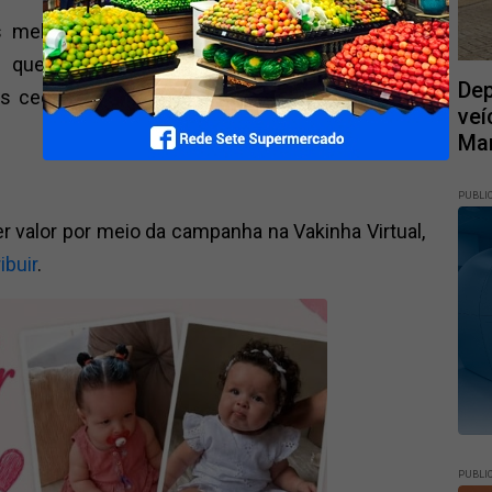
 melhores resultados são obtidos durante os
m que os ossos cranianos apresentam maior
Dep
 cedo o tratamento é iniciado, maiores são as
veí
Mar
PUBLI
 valor por meio da campanha na Vakinha Virtual,
ibuir
.
PUBLI