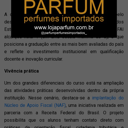
aprendizagem.
A qualidade desse trabalho também foi atestada pelo
desempenho no Exame Nacional de Desempenho dos
Estudantes (ENADE). O curso de ciências contábeis da FAI
alcançou nota 4 (em uma escala máxima de 5), o que
posiciona a graduação entre as mais bem avaliadas do país
e reflete o investimento institucional em qualificação
docente e inovação curricular.
Vivência prática
Um dos grandes diferenciais do curso está na ampliação
das atividades práticas desenvolvidas dentro da própria
instituição. Nesse cenário, destaca-se a
implantação do
Núcleo de Apoio Fiscal (NAF)
, uma iniciativa realizada em
parceria com a Receita Federal do Brasil. O projeto
possibilita que os alunos tenham contato direto com
práticas de orientação fiscal, cidadania tributária e