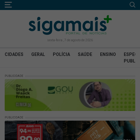
sexta-feira , 7 de agosto de 2026
CIDADES
GERAL
POLÍCIA
SAÚDE
ENSINO
ESPECI
PUBLIC
PUBLICIDADE
PUBLICIDADE