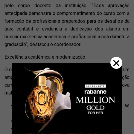
pelo corpo docente da instituição. “Essa aprovação
antecipada demonstra o comprometimento do curso com a
formação de profissionais preparados para os desafios da
área contábil e evidencia a dedicação dos alunos em
buscar excelência acadêmica e profissional ainda durante a
graduação”, destacou o coordenador.
Excelência acadêmica e modernização
O curso de ciências contábeis da FAI vem passando por um
amplo processo de modernização e reestruturação
curricular, conduzido pela coordenação e pelo NDE. A nova
matriz curricular foi estruturada com foco em:
Atualização tecnológica e integração com as
demandas do mercado;
Desenvolvimento de competências práticas;
Fortalecimento das experiências aplicadas à