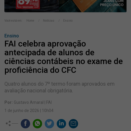
Você está em:
Home
Notícias
Ensino
Ensino
FAI celebra aprovação
antecipada de alunos de
ciências contábeis no exame de
proficiência do CFC
Quatro alunos do 7º termo foram aprovados em
avaliação nacional obrigatória.
Por:
Gustavo Amaral | FAI
1 de junho de 2026 | 10h04