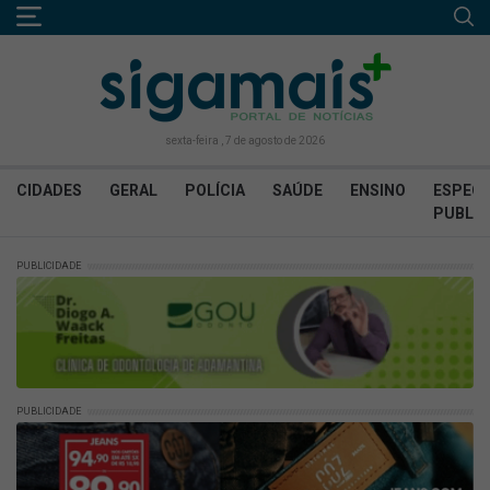
sexta-feira , 7 de agosto de 2026
CIDADES
GERAL
POLÍCIA
SAÚDE
ENSINO
ESPECI
PUBLIC
PUBLICIDADE
PUBLICIDADE