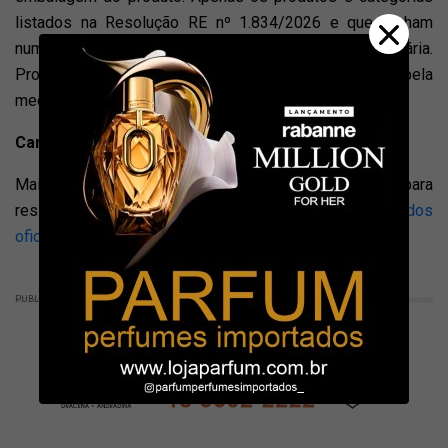
listados na Resolução RE nº 1.834/2026 e que tenham
numeração final 1 estão abrangidos pela restrição sanitária.
Produtos fora dessa relação não são alcançados pela
medida.
Canais de atendimento
Mais informações e solicitação de protocolo para
ressarcimento podem ser feitas no canais de
comunicados
oficiais da empresa
.
PUBLICIDADE