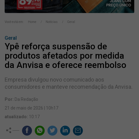
Você está em:
Home
Notícias
Geral
Geral
Ypê reforça suspensão de
produtos afetados por medida
da Anvisa e oferece reembolso
Empresa divulgou novo comunicado aos
consumidores e manteve recomendação da Anvisa.
Por:
Da Redação
21 de maio de 2026 | 10h17
atualizado:
10:17