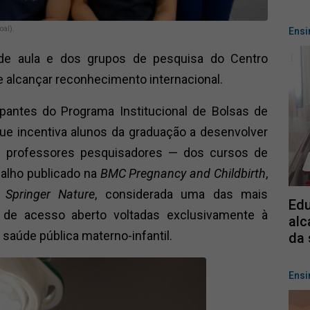
al).
Ensi
 de aula e dos grupos de pesquisa do Centro
e alcançar reconhecimento internacional.
ipantes do Programa Institucional de Bolsas de
que incentiva alunos da graduação a desenvolver
de professores pesquisadores — dos cursos de
alho publicado na
BMC Pregnancy and Childbirth
,
a
Springer Nature
, considerada uma das mais
Edu
s de acesso aberto voltadas exclusivamente à
alc
 saúde pública materno-infantil.
da 
Ensi