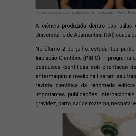
Professores e estudantes que assinam a pesquisa (Acervo Pesso
A ciência produzida dentro das salas
Universitário de Adamantina (FAI) acaba d
No último 2 de julho, estudantes partic
Iniciação Científica (PIBIC) — programa 
pesquisas científicas sob orientação 
enfermagem e medicina tiveram seu trab
revista científica da renomada editor
importantes publicações internacionai
gravidez, parto, saúde materna, neonatal e