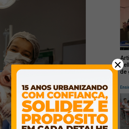
Art
Kel
de 
Ensi