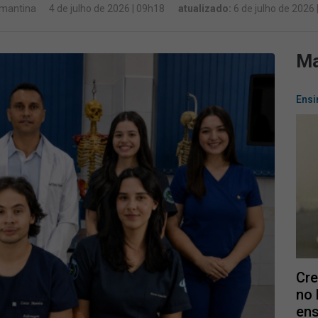
damantina
4 de julho de 2026 | 09h18
atualizado:
6 de julho de 2026
Ma
Ensi
Cre
no 
ens