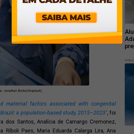
Alu
Ada
pre
PUBLI
va: Jonathan Borba/Unsplash).
d maternal factors associated with congenital
 Brazil: a population-based study, 2015–2023"
, foi
ra dos Santos, Analícia de Camargo Cremonez,
 Ríboli Paes, Maria Eduarda Calarga Lira, Ana