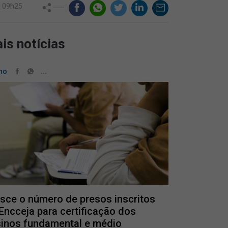
 | 09h25
is notícias
...
no
sce o número de presos inscritos
Encceja para certificação dos
inos fundamental e médio