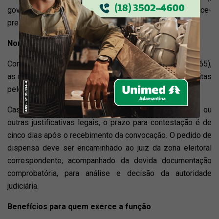
governador e vice-governador e
presidente e vice-
presidente da República (nessa ordem).
Nomeação para a mesa receptora
Conforme estabelece o Código Eleitoral (Lei nº 4.737/65),
as nomeações oficiais de mesárias e mesários são feitas
pelos juízes eleitorais até 60 dias antes do pleito.
Caso haja impedimento por motivo de saúde, viagem ou
outras justificativas legais, o prazo para contestação é de
cinco dias após o recebimento da convocação. O pedido de
dispensa deve ser encaminhado ao juiz da zona eleitoral
correspondente, acompanhado da devida documentação
comprobatória, para análise e decisão da autoridade
judiciária.
Benefícios para quem exerce a função