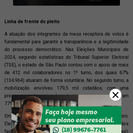
Linha de frente do pleito
A atuação dos integrantes da mesa receptora de votos é
fundamental para garantir a transparência e a legitimidade
do processo democrático. Nas Eleições Municipais de
2024, segundo estatísticas do Tribunal Superior Eleitoral
(TSE), o estado de São Paulo contou com o apoio de mais
de 412 mil colaboradores no 1º turno, dos quais 67%
(134.964) atuaram de forma voluntária. No segundo turno, a
mobilização envolveu 179,5 mil cidadãos, com uma
presença ainda maior de voluntários, que representaram
77% (137.652) do total.
Em 2026, o 1º turno será realizado em 4 de outubro.
Eleitoras e eleitores vão às urnas para escolher deputados
federais e deputados estaduais; senador (duas vagas);