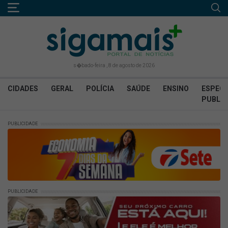
s�bado-feira , 8 de agosto de 2026
CIDADES
GERAL
POLÍCIA
SAÚDE
ENSINO
ESPECI
PUBLIC
PUBLICIDADE
PUBLICIDADE