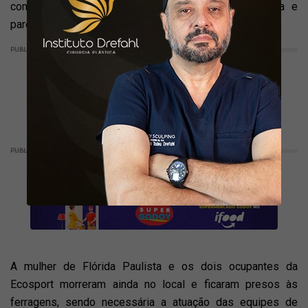
completamente destruídos. A Ecosport saiu da pista e
parou em meio à vegetação às margens da rodovia.
PUBLICIDADE
PUBLICIDADE
A mulher de Flórida Paulista e os dois ocupantes da
Ecosport morreram ainda no local e ficaram presos às
ferragens, sendo necessária a atuação das equipes de