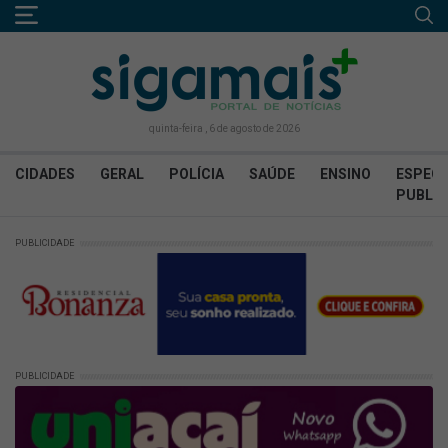
quinta-feira , 6 de agosto de 2026
CIDADES
GERAL
POLÍCIA
SAÚDE
ENSINO
ESPECI
PUBLIC
PUBLICIDADE
PUBLICIDADE