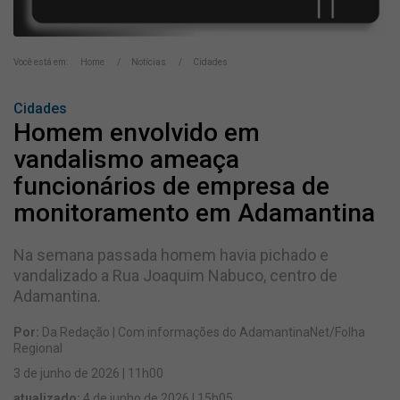
Você está em:
Home
Notícias
Cidades
Cidades
Homem envolvido em
vandalismo ameaça
funcionários de empresa de
monitoramento em Adamantina
Na semana passada homem havia pichado e
vandalizado a Rua Joaquim Nabuco, centro de
Adamantina.
Por:
Da Redação | Com informações do AdamantinaNet/Folha
Regional
3 de junho de 2026 | 11h00
atualizado:
4 de junho de 2026 | 15h05