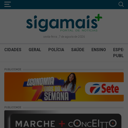
sexta-feira , 7 de agosto de 2026
CIDADES
GERAL
POLÍCIA
SAÚDE
ENSINO
ESPECI
PUBLIC
PUBLICIDADE
PUBLICIDADE