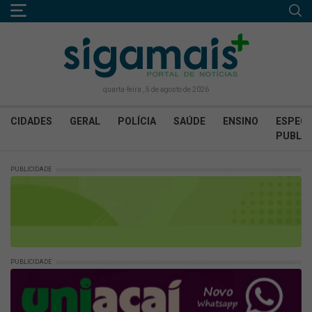
quarta-feira , 5 de agosto de 2026
CIDADES
GERAL
POLÍCIA
SAÚDE
ENSINO
ESPECI
PUBLIC
PUBLICIDADE
PUBLICIDADE