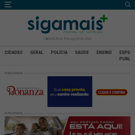
s�bado-feira , 8 de agosto de 2026
CIDADES
GERAL
POLÍCIA
SAÚDE
ENSINO
ESPECI
PUBLIC
PUBLICIDADE
PUBLICIDADE