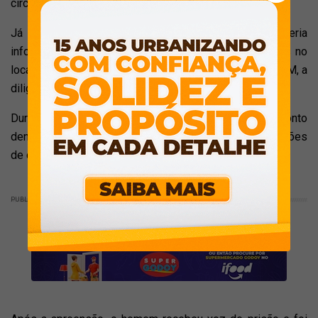
circunstâncias, foi solicitado apoio da equipe do Canil.
Já no imóvel, segundo a ocorrência, o homem teria
informado aos policiais que havia drogas armazenadas no
local destinadas à comercialização. De acordo com a PM, a
diligência teria sido acompanhada por sua companheira.
Durante as buscas, o cão policial Faruk indicou um ponto
dentro da residência, onde foram encontradas seis porções
de cocaína embaladas e prontas para venda.
PUBLICIDADE