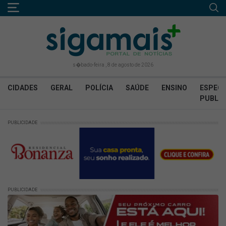
s�bado-feira , 8 de agosto de 2026
CIDADES
GERAL
POLÍCIA
SAÚDE
ENSINO
ESPECI
PUBLIC
PUBLICIDADE
PUBLICIDADE