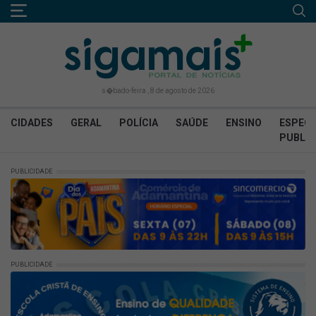
s�bado-feira , 8 de agosto de 2026
CIDADES
GERAL
POLÍCIA
SAÚDE
ENSINO
ESPECI
PUBLIC
PUBLICIDADE
PUBLICIDADE