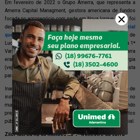
Em fevereiro de 2022 o Grupo Amerra, que representa a
Amerra Capital Managment, gestora americana de fundos
focada no agronegócio com sede em Nova Iorque (EUA), foi
declarado vencedor no
processo de recuperação judicial
que colocou à venda a Usina Bioenergia do Brasil
, de
Lucélia. Conforme processo que tramitou desde 2019 na 1ª
Vara da Comarca de Lucélia, as empresas do Grupo Amerra
eram na ocasião as principais credoras da Usina Bioenergia
(veja a relação nominal de credores) e formularam proposta
para adquirir a estrutura produtiva no município.
Inaugurada em 1979 durante o Proálcool, com o objetivo de
instalar uma destilaria autônoma de álcool carburante no
município de Lucélia, a Usina Bioenergia vinha registrando
prejuízos desde 2013, segundo descrevem os documentos
públicos que compõem o processo de recuperação judicial.
Zilor lucrou R$ 65 milhões no 1º trimestre da safra