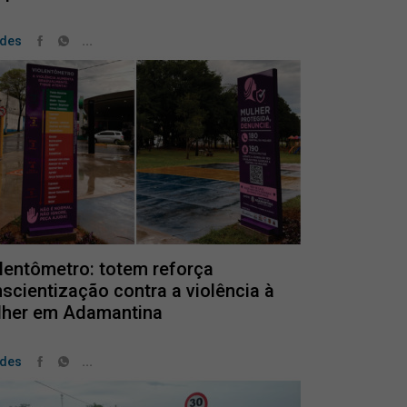
...
ades
lentômetro: totem reforça
scientização contra a violência à
lher em Adamantina
...
ades