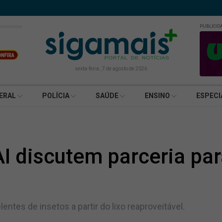
PUBLICID
sexta-feira , 7 de agosto de 2026
ERAL
POLÍCIA
SAÚDE
ENSINO
ESPECI
FAI discutem parceria p
ntes de insetos a partir do lixo reaproveitável.