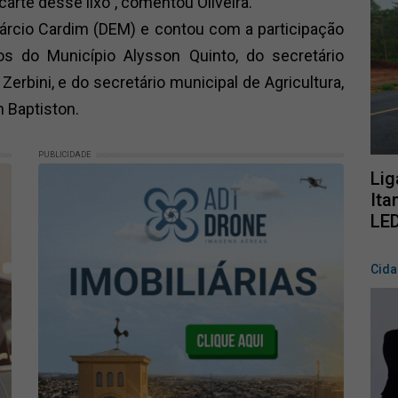
rte desse lixo”, comentou Oliveira.
Márcio Cardim (DEM) e contou com a participação
s do Município Alysson Quinto, do secretário
erbini, e do secretário municipal de Agricultura,
 Baptiston.
PUBLICIDADE
Lig
Ita
LE
Cid