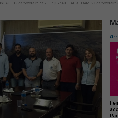
UniFAI
19 de fevereiro de 2017 | 07h40
atualizado:
21 de fevereiro
Ma
Cid
Fei
aco
Par