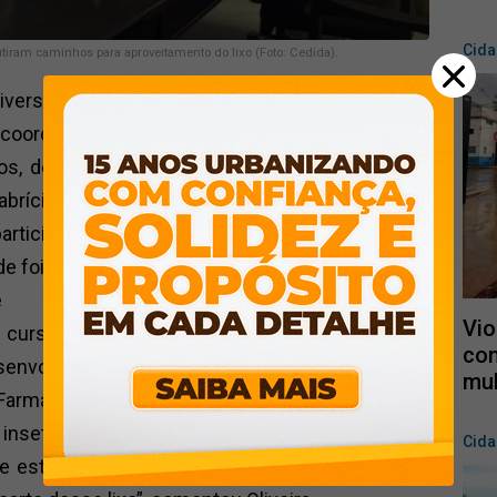
Cid
utiram caminhos para aproveitamento do lixo (Foto: Cedida).
versitário de Adamantina (UniFAI), Prof. Dr. José
o coordenador do Núcleo de Prática de Pesquisa
tos, do coordenador dos cursos de Agronomia e
abrício Rimoldi e da coordenadora do curso de
 participou de uma reunião na manhã desta sexta-
de foi discutida a coleta, tratamento e destinação
e
Vio
 cursos de Engenharia Ambiental, Agronomia,
con
envolverão pesquisas, projetos de extensão
mu
Farmácia, por exemplo, vai aproveitar os resíduos
 insetos, e os benefícios serão muitos porque
Cid
de estará mais limpa e, consequentemente, com