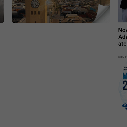
Nov
Ada
ate
PUBLI