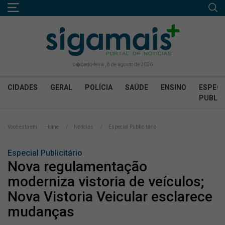
s�bado-feira , 8 de agosto de 2026
CIDADES
GERAL
POLÍCIA
SAÚDE
ENSINO
ESPECI
PUBLIC
Você está em:
Home
Notícias
Especial Publicitário
Especial Publicitário
Nova regulamentação
moderniza vistoria de veículos;
Nova Vistoria Veicular esclarece
mudanças