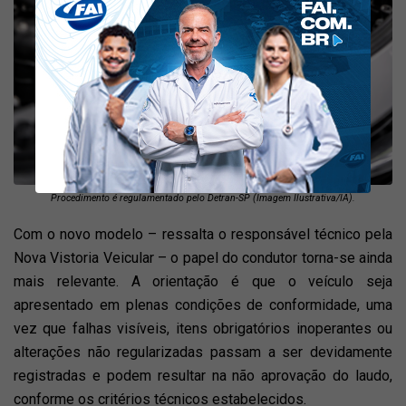
Procedimento é regulamentado pelo Detran-SP (Imagem Ilustrativa/IA).
Com o novo modelo – ressalta o responsável técnico pela
Nova Vistoria Veicular – o papel do condutor torna-se ainda
mais relevante. A orientação é que o veículo seja
apresentado em plenas condições de conformidade, uma
vez que falhas visíveis, itens obrigatórios inoperantes ou
alterações não regularizadas passam a ser devidamente
registradas e podem resultar na não aprovação do laudo,
conforme os critérios técnicos estabelecidos.