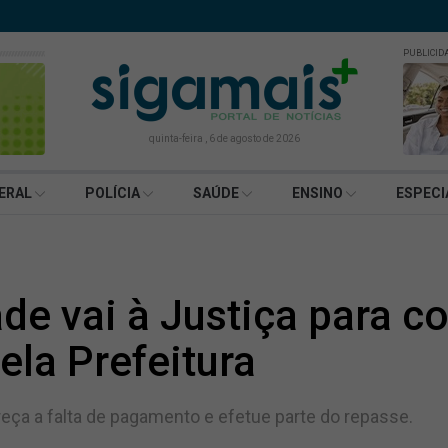
PUBLICID
quinta-feira , 6 de agosto de 2026
ERAL
POLÍCIA
SAÚDE
ENSINO
ESPECI
de vai à Justiça para c
ela Prefeitura
reça a falta de pagamento e efetue parte do repasse.