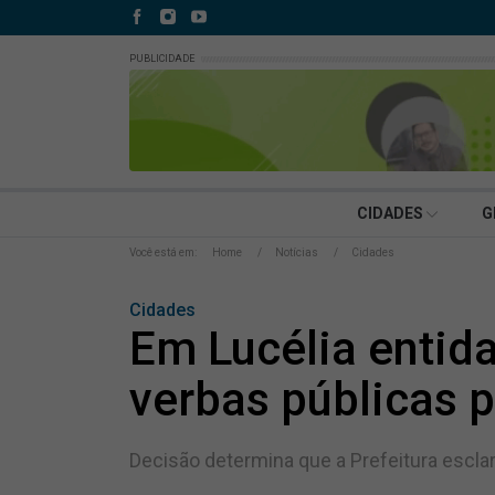
PUBLICIDADE
CIDADES
G
Você está em:
Home
Notícias
Cidades
Cidades
Em Lucélia entida
verbas públicas p
Decisão determina que a Prefeitura escla