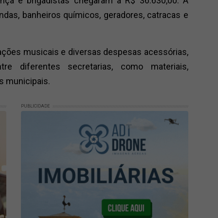
nça e brigadistas chegaram a R$ 36.630,00. A
endas, banheiros químicos, geradores, catracas e
ções musicais e diversas despesas acessórias,
e diferentes secretarias, como materiais,
s municipais.
PUBLICIDADE