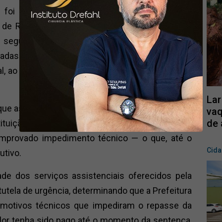
foi contemplada, para 2025, com emendas
 de R$ 68.054,54, incluídas na Lei Orçamentária
, segundo a entidade, nenhum valor havia sido
teradas tentativas de diálogo e de comunicações
, ao Conselho Municipal de Assistência Social e
Lar
u que as emendas impositivas possuem execução
vaq
de 
ituição Federal e legislação municipal, e que o
omprovado impedimento técnico — o que, até o
Cid
utivo.
ade dos serviços assistenciais oferecidos pela
tutela de urgência, determinando que a Prefeitura
s motivos técnicos que impediram o repasse da
lor tenha sido pago até o momento da sentença,