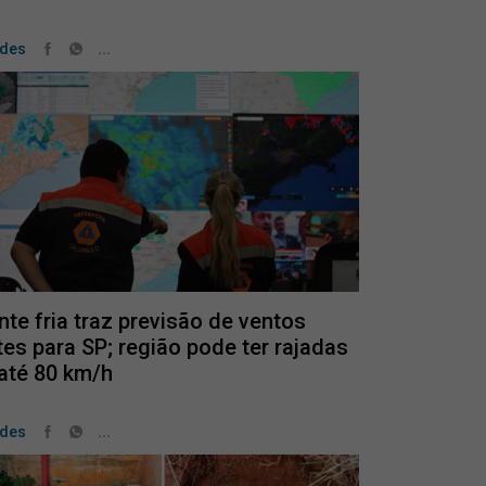
...
ades
nte fria traz previsão de ventos
tes para SP; região pode ter rajadas
até 80 km/h
...
ades