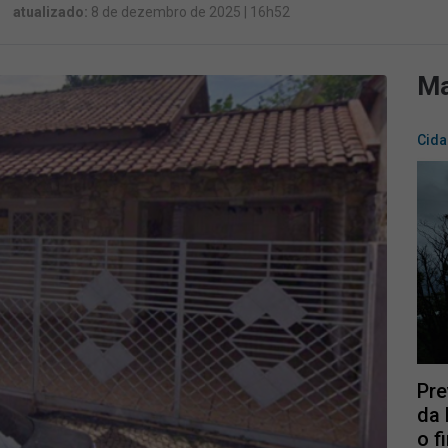
atualizado:
8 de dezembro de 2025 | 16h52
Ma
Cid
Pre
da 
o f